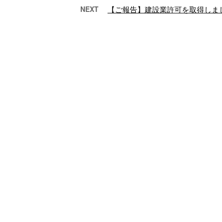
NEXT
【ご報告】建設業許可を取得しま
造成工事の重要性を解説！
株式
造成工事は弊社に…
テ
「造成工事って、必要
株
なの？」 千葉県安房郡
千
鋸南町を拠点に外構工
拠
事や造成工事などの事
リ
業を展開している株 …
提供