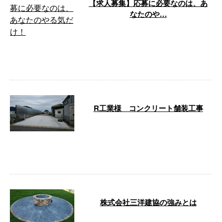
【求人募集】応募に必要なのは、あ
なたのや…
さて、今回のブログでは弊社の求
人情報を発信いたします。 求職
中の方は、ぜひ最後までご覧くだ
さい！ 未 …
R工業様 コンクリート舗装工事
R工業様でコンクリート舗装工事
を行ないました。 R工業様 コン
クリート舗装工事 ご依頼・ご相
談はお気 …
株式会社三洋建協の強みとは
株式会社三洋建協は、千葉県安房