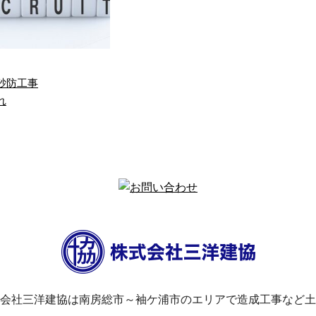
砂防工事
れ
人募集】応募に必要な
造成工事の重要性を解説！
は、あなたのや…
造成工事は弊社に…
て、今回のブログで
「造成工事って、必要
弊社の求人情報を発
なの？」 千葉県安房郡
たします。 求職中
鋸南町を拠点に外構工
方は、ぜひ最後まで
事や造成工事などの事
覧ください！ 未 …
業を展開している株 …
会社三洋建協は南房総市～袖ケ浦市のエリアで造成工事など土