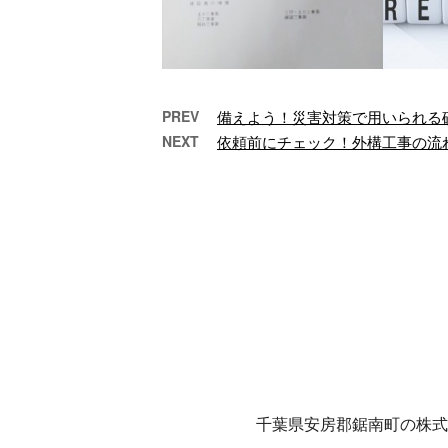
PREV
備えよう！災害対策で用いられる
NEXT
依頼前にチェック！外構工事の流
【ご報告】建設業許可を取
【求
得しました
の
先日申請していた建設
さ
業許可を無事に取得す
は
ることができましたの
信い
でご報告いたします。
の
ご依頼主さまからの …
ご
千葉県安房郡鋸南町の株式